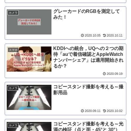
グレーカードのRGBを測定して
カメラ
みた！
2020.10.05
2020.10.11
KDDIへの統合，UQへの２つの期
スマホ
待「auで着信確認とAppleWatch
ナンバーシェア」は適用開始され
るか？
2020.09.19
コピースタンド撮影を考える～撮
カメラ
影用品
2020.09.11
2020.10.02
コピースタンド撮影を考える～光
カメラ
源の検証（点と面・45°と 30°）