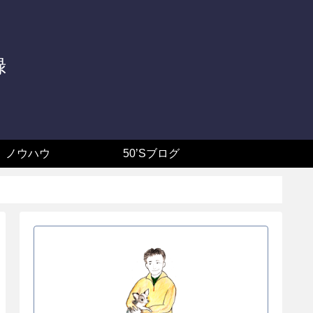
録
ノウハウ
50’Sブログ