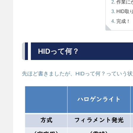
作業にか
HID取
完成！
HIDって何？
先ほど書きましたが、HIDって何？っていう