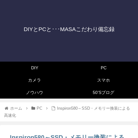
DIYとPCと･･･MASAこだわり備忘録
DIY
PC
カメラ
スマホ
ノウハウ
50’Sブログ
ホーム
PC
Inspiron580～SSD・メモリー換装による
高速化
Inspiron580～SSD・メモリー換装による