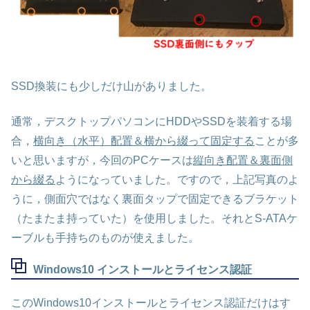
SSD換装にも少しだけ山がありました。
通常，デスクトップパソコンにHDDやSSDを装着する場
合，
横向き（水平）配置＆横から綴って固定する
ことが多
いと思いますが，今回のPCケースは
縦向き配置＆裏面側
から綴る
ようになっていました。ですので，上記写真のよ
うに，側面穴ではなく裏面タップで固定できるブラケット
（たまたま持っていた）を使用しました。それとS-ATAケ
ーブルも手持ちのものが使えました。
Windows10 インストールとライセンス認証
このWindows10インストールとライセンス認証だけはす